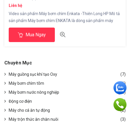
Liên hệ
Video sản phẩm Máy bơm chìm Enkata -Thiên Long HP Mô tả
sản phẩm Máy bơm chìm ENKATA là dòng sản phẩm máy
bơm chìm tiện dụng sử dụng cho cung cấp nước sinh hoạt, sử
Mua Ngay
dụng tốt cho lấy nước tưới tiêu nông nghiệp, các cơ sở công
nghiệp, xây dựng, thoát nước công […]
Chuyên Mục
Máy guồng sục khí tạo Oxy
(7)
Máy bơm chìm tõm
(6)
Máy bơm nước nông nghiệp
(16)
Động cơ điện
(6)
Máy cho cá ăn tự động
(2)
Máy trộn thức ăn chăn nuôi
(3)
Máy xay thực phẩm
(3)