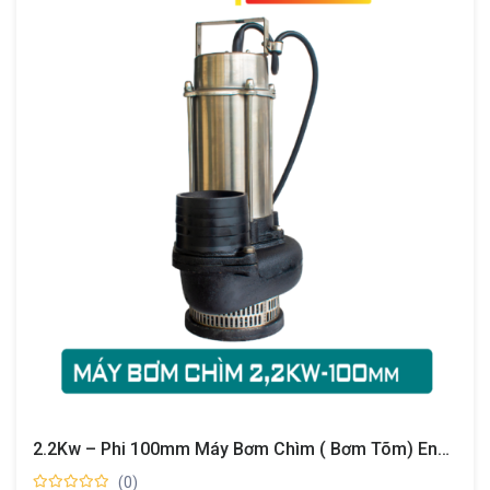
2.2Kw – Phi 100mm Máy Bơm Chìm ( Bơm Tõm) Enkata -ThiênLong HP
(0)