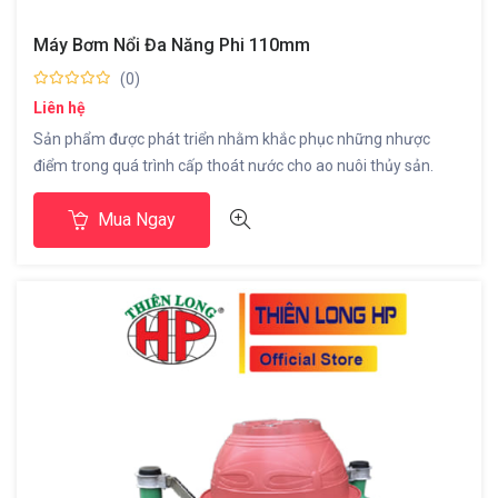
Máy Bơm Nổi Đa Năng Phi 110mm
(0)
Liên hệ
Sản phẩm được phát triển nhằm khắc phục những nhược
điểm trong quá trình cấp thoát nước cho ao nuôi thủy sản.
Tích hợp 2 trong 1 (bơm nước – sục khí ) ƯU ĐIỂM : 1. Di
Mua Ngay
chuyển dễ dàng nhờ hệ thống phao nổi ;2. Không cần dùng
chõ bơm ( luppe )3. […]