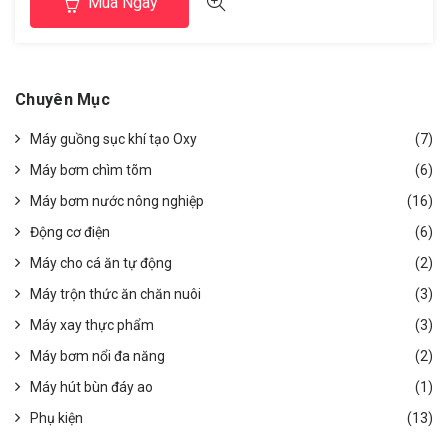
Mua Ngay
chuyển dễ dàng nhờ hệ thống phao nổi ;2. Không cần dùng
chõ bơm ( luppe )3. […]
Chuyên Mục
Máy guồng sục khí tạo Oxy
(7)
Máy bơm chìm tõm
(6)
Máy bơm nước nông nghiệp
(16)
Động cơ điện
(6)
Máy cho cá ăn tự động
(2)
Máy trộn thức ăn chăn nuôi
(3)
Máy xay thực phẩm
(3)
Máy bơm nổi đa năng
(2)
Máy hút bùn đáy ao
(1)
Phụ kiện
(13)