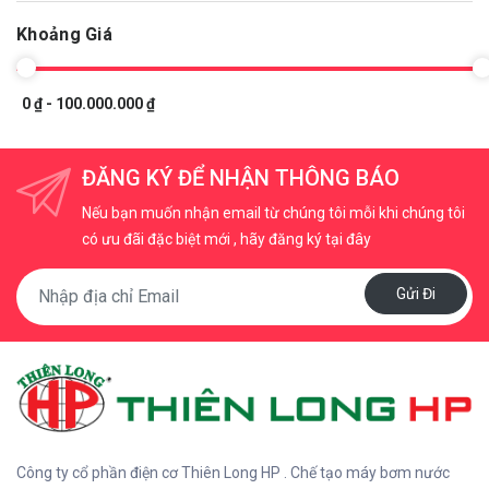
Khoảng Giá
0 ₫ - 100.000.000 ₫
ĐĂNG KÝ ĐỂ NHẬN THÔNG BÁO
Nếu bạn muốn nhận email từ chúng tôi mỗi khi chúng tôi
có ưu đãi đặc biệt mới , hãy đăng ký tại đây
Gửi Đi
Công ty cổ phần điện cơ Thiên Long HP . Chế tạo máy bơm nước