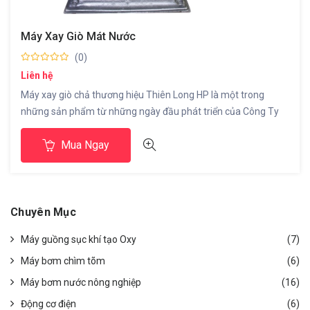
Máy Xay Giò Mát Nước
(0)
Liên hệ
Máy xay giò chả thương hiệu Thiên Long HP là một trong
những sản phẩm từ những ngày đầu phát triển của Công Ty
phục vụ nhu cầu của bà con sản xuất giò chả trên địa phương
Mua Ngay
trải qua hơn 20 năm phát triển sản phẩm ngày càng hoàn
thiện và được sử dụng […]
Chuyên Mục
Máy guồng sục khí tạo Oxy
(7)
Máy bơm chìm tõm
(6)
Máy bơm nước nông nghiệp
(16)
Động cơ điện
(6)