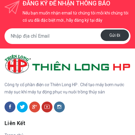
ĐĂNG KÝ ĐỂ NHẬN THÔNG BÁO
Nếu bạn muốn nhận email từ chúng tôi mỗi khi chúng tôi
có ưu đãi đặc biệt mới , hãy đăng ký tại đây
Gửi Đi
Công ty cổ phần điện cơ Thiên Long HP . Chế tạo máy bơm nước
máy sục khí máy tự động phục vụ nuôi trồng thủy sản
Liên Kết