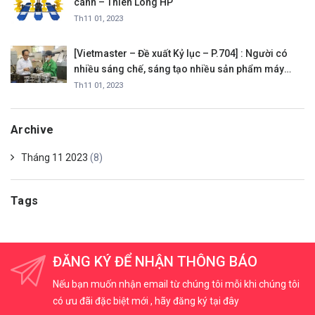
cánh – Thiên Long HP
Th11 01, 2023
[Vietmaster – Đề xuất Kỷ lục – P.704] : Người có
nhiều sáng chế, sáng tạo nhiều sản phẩm máy
móc có tính năng mới, tăng hiệu quả sản xuất, hổ
Th11 01, 2023
trợ người nông dân Việt Nam
Archive
Tháng 11 2023
(8)
Tags
ĐĂNG KÝ ĐỂ NHẬN THÔNG BÁO
Nếu bạn muốn nhận email từ chúng tôi mỗi khi chúng tôi
có ưu đãi đặc biệt mới , hãy đăng ký tại đây