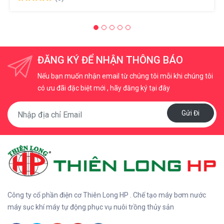
ĐĂNG KÝ ĐỂ NHẬN THÔNG BÁO
Nếu bạn muốn nhận email từ chúng tôi mỗi khi chúng tôi
có ưu đãi đặc biệt mới , hãy đăng ký tại đây
Gửi Đi
Công ty cổ phần điện cơ Thiên Long HP . Chế tạo máy bơm nước
máy sục khí máy tự động phục vụ nuôi trồng thủy sản