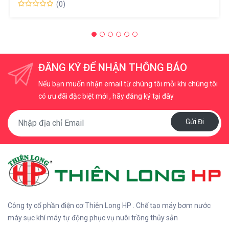
(0)
ĐĂNG KÝ ĐỂ NHẬN THÔNG BÁO
Nếu bạn muốn nhận email từ chúng tôi mỗi khi chúng tôi
có ưu đãi đặc biệt mới , hãy đăng ký tại đây
Gửi Đi
Công ty cổ phần điện cơ Thiên Long HP . Chế tạo máy bơm nước
máy sục khí máy tự động phục vụ nuôi trồng thủy sản