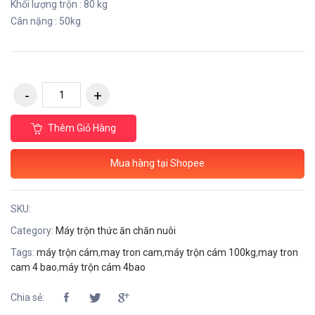
Khối lượng trộn : 80 kg
Cân nặng : 50kg
Thêm Giỏ Hàng
Mua hàng tại Shopee
SKU:
Category:
Máy trộn thức ăn chăn nuôi
Tags:
máy trộn cám
,
may tron cam
,
máy trộn cám 100kg
,
may tron
cam 4 bao
,
máy trộn cám 4bao
Chia sẻ: