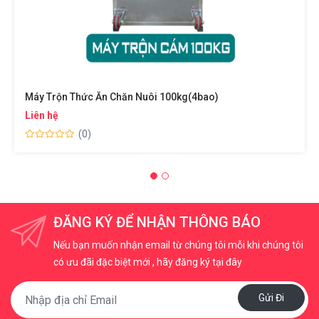
Máy Trộn Thức Ăn Chăn Nuôi 100kg(4bao)
Liên hệ
(0)
ĐĂNG KÝ ĐỂ NHẬN THÔNG BÁO
Nếu bạn muốn nhận email từ chúng tôi mỗi khi chúng tôi
có ưu đãi đặc biệt mới , hãy đăng ký tại đây
Gửi Đi