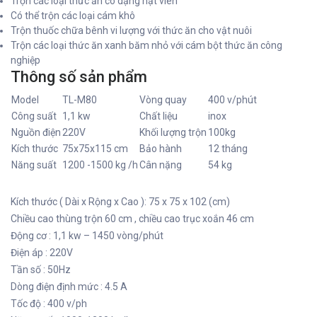
Trộn các loại thức ăn có dạng hạt viên
Có thể trộn các loại cám khô
Trộn thuốc chữa bênh vi lượng với thức ăn cho vật nuôi
Trộn các loại thức ăn xanh băm nhỏ với cám bột thức ăn công
nghiệp
Thông số sản phẩm
Model
TL-M80
Vòng quay
400 v/phút
Công suất
1,1 kw
Chất liệu
inox
Nguồn điện
220V
Khối lượng trộn
100kg
Kích thước
75x75x115 cm
Bảo hành
12 tháng
Năng suất
1200 -1500 kg /h
Cân nặng
54 kg
Kích thước ( Dài x Rộng x Cao ): 75 x 75 x 102 (cm)
Chiều cao thùng trộn 60 cm , chiều cao trục xoắn 46 cm
Động cơ : 1,1 kw – 1450 vòng/phút
Điện áp : 220V
Tần số : 50Hz
Dòng điện định mức : 4.5 A
Tốc độ : 400 v/ph