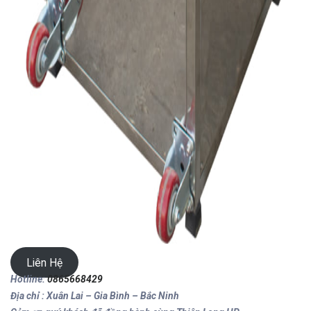
Liên Hệ
Hotline:
0865668429
Địa chỉ : Xuân Lai – Gia Bình – Bắc Ninh