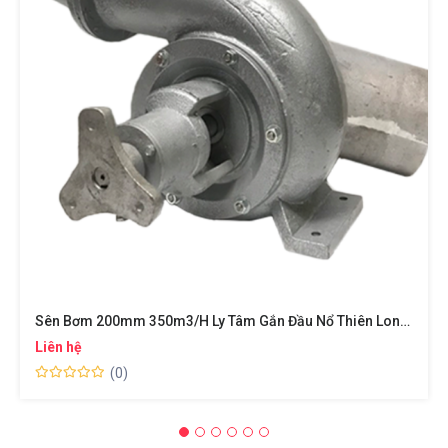
Sên Bơm 200mm 350m3/h Ly Tâm Gắn Đầu Nổ Thiên Long HP TL200 Máy Bơm Nước Hồ Cá Lưu Lượng Lớn Chống Úng Ngập Lụt
Liên hệ
(0)