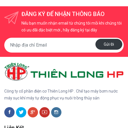
ĐĂNG KÝ ĐỂ NHẬN THÔNG BÁO
Nếu bạn muốn nhận email từ chúng tôi mỗi khi chúng tôi
có ưu đãi đặc biệt mới , hãy đăng ký tại đây
Gửi Đi
Công ty cổ phần điện cơ Thiên Long HP . Chế tạo máy bơm nước
máy sục khí máy tự động phục vụ nuôi trồng thủy sản
Liên Kết