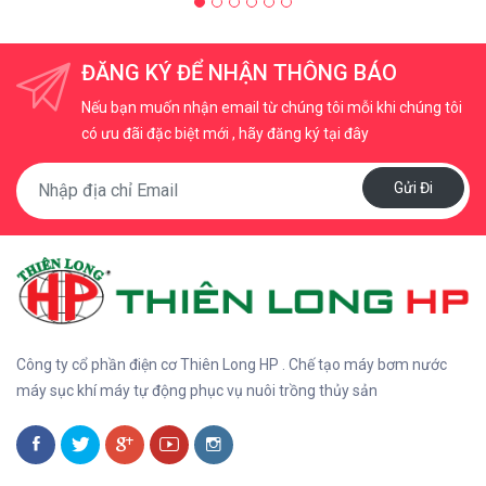
ĐĂNG KÝ ĐỂ NHẬN THÔNG BÁO
Nếu bạn muốn nhận email từ chúng tôi mỗi khi chúng tôi
có ưu đãi đặc biệt mới , hãy đăng ký tại đây
Gửi Đi
Công ty cổ phần điện cơ Thiên Long HP . Chế tạo máy bơm nước
máy sục khí máy tự động phục vụ nuôi trồng thủy sản