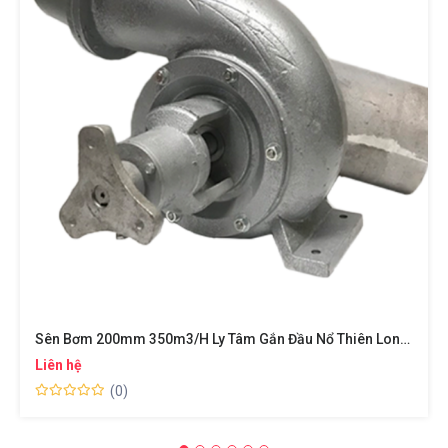
Sên Bơm 200mm 350m3/h Ly Tâm Gắn Đầu Nổ Thiên Long HP TL200 Máy Bơm Nước Hồ Cá Lưu Lượng Lớn Chống Úng Ngập Lụt
Liên hệ
(0)