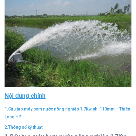
Nội dung chính
1.Cấu tạo máy bơm nước nông nghiệp 1.7Kw phi 110mm – Thiên
Long HP
2.Thông số kỹ thuật