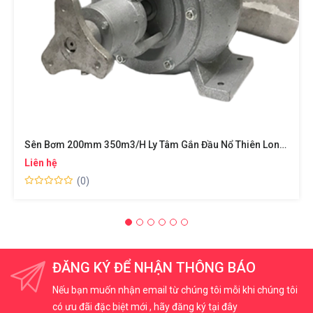
Sên Bơm 200mm 350m3/h Ly Tâm Gắn Đầu Nổ Thiên Long HP TL200 Máy Bơm Nước Hồ Cá Lưu Lượng Lớn Chống Úng Ngập Lụt
Liên hệ
(0)
ĐĂNG KÝ ĐỂ NHẬN THÔNG BÁO
Nếu bạn muốn nhận email từ chúng tôi mỗi khi chúng tôi
có ưu đãi đặc biệt mới , hãy đăng ký tại đây