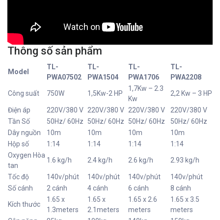
Thông số sản phẩm
TL-
TL-
TL-
TL-
Model
PWA07502
PWA1504
PWA1706
PWA2208
1,7Kw – 2.3
Công suất
750W
1,5Kw-2 HP
2,2 Kw – 3 HP
Kw
Điện áp
220V/380 V
220V/380 V
220V/380 V
220V/380 V
Tần Số
50Hz/ 60Hz
50Hz/ 60Hz
50Hz/ 60Hz
50Hz/ 60Hz
Dây nguồn
10m
10m
10m
10m
Hộp số
1:14
1:14
1:14
1:14
Oxygen Hòa
1.6 kg/h
2.4 kg/h
2.6 kg/h
2.93 kg/h
tan
Tốc độ
140v/phút
140v/phút
140v/phút
140v/phút
Số cánh
2 cánh
4 cánh
6 cánh
8 cánh
1.65 x
1.65 x
1.65 x 2.6
1.65 x 3.5
Kích thước
1.3meters
2.1meters
meters
meters