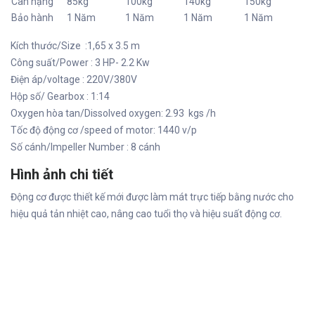
Cân nặng
85kg
100kg
140kg
150kg
Bảo hành
1 Năm
1 Năm
1 Năm
1 Năm
Kích thước/Size :1,65 x 3.5 m
Công suất/Power : 3 HP- 2.2 Kw
Điện áp/voltage : 220V/380V
Hộp số/ Gearbox : 1:14
Oxygen hòa tan/Dissolved oxygen: 2.93 kgs /h
Tốc độ động cơ /speed of motor: 1440 v/p
Số cánh/Impeller Number : 8 cánh
Hình ảnh chi tiết
Động cơ được thiết kế mới được làm mát trực tiếp bằng nước cho
hiệu quả tản nhiệt cao, nâng cao tuổi thọ và hiệu suất động cơ.