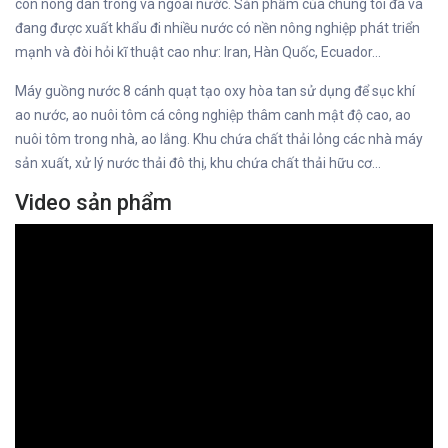
con nông dân trong và ngoài nước. Sản phẩm của chúng tôi đã và
đang được xuất khẩu đi nhiều nước có nền nông nghiệp phát triển
mạnh và đòi hỏi kĩ thuật cao như: Iran, Hàn Quốc, Ecuador…
Máy guồng nước 8 cánh quạt tạo oxy hòa tan sử dụng để sục khí
ao nước, ao nuôi tôm cá công nghiệp thâm canh mật độ cao, ao
nuôi tôm trong nhà, ao lắng. Khu chứa chất thải lỏng các nhà máy
sản xuất, xử lý nước thải đô thị, khu chứa chất thải hữu cơ…
Video sản phẩm